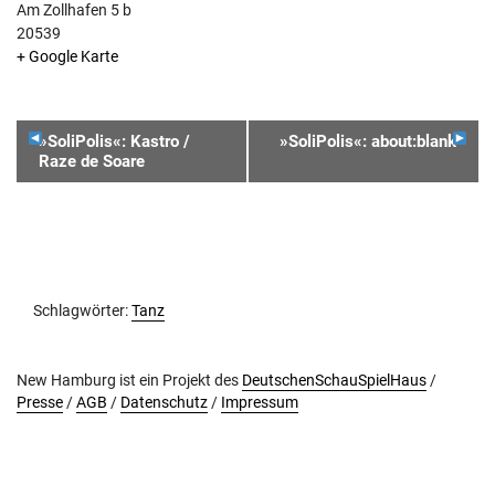
Am Zollhafen 5 b
20539
+ Google Karte
VERANSTALTUNGSNAVIGATION
»SoliPolis«: Kastro /
»SoliPolis«: about:blank
Raze de Soare
Schlagwörter:
Tanz
New Hamburg ist ein Projekt des
DeutschenSchauSpielHaus
/
Presse
/
AGB
/
Datenschutz
/
Impressum