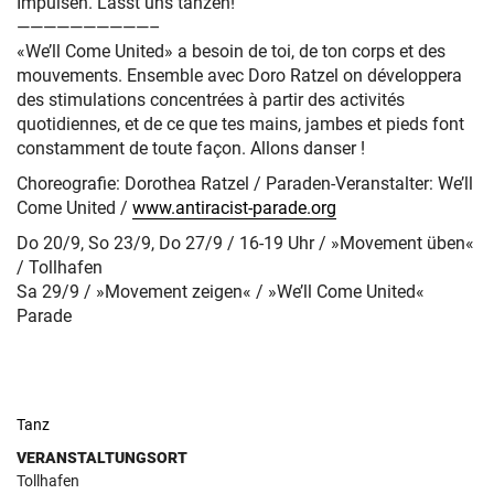
Impulsen. Lasst uns tanzen!
——————————–
«We’ll Come United» a besoin de toi, de ton corps et des
mouvements. Ensemble avec Doro Ratzel on développera
des stimulations concentrées à partir des activités
quotidiennes, et de ce que tes mains, jambes et pieds font
constamment de toute façon. Allons danser !
Choreografie: Dorothea Ratzel / Paraden-Veranstalter: We’ll
Come United /
www.antiracist-parade.org
Do 20/9, So 23/9, Do 27/9 / 16-19 Uhr / »Movement üben«
/ Tollhafen
Sa 29/9 / »Movement zeigen« / »We’ll Come United«
Parade
Tanz
VERANSTALTUNGSORT
Tollhafen