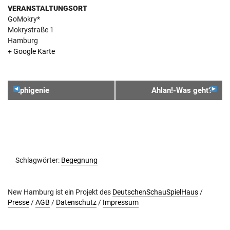
VERANSTALTUNGSORT
GoMokry*
Mokrystraße 1
Hamburg
+ Google Karte
VERANSTALTUNGSNAVIGATION
Iphigenie
Ahlan!-Was geht?
Schlagwörter:
Begegnung
New Hamburg ist ein Projekt des
DeutschenSchauSpielHaus
/
Presse
/
AGB
/
Datenschutz
/
Impressum