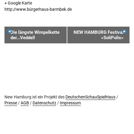
+ Google Karte
http://www.bürgerhaus-barmbek.de
VERANSTALTUNGSNAVIGATION
Die längste Wimpelkette
NEW HAMBURG Festival
der...Veddel!
»SoliPolis«
New Hamburg ist ein Projekt des
DeutschenSchauSpielHaus
/
Presse
/
AGB
/
Datenschutz
/
Impressum