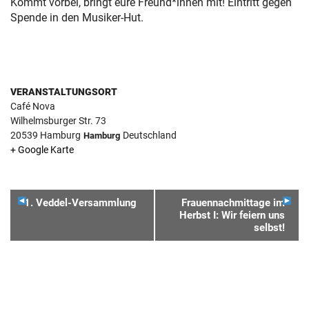
Kommt vorbei, bringt eure Freund*innen mit! Eintritt gegen
Spende in den Musiker-Hut.
VERANSTALTUNGSORT
Café Nova
Wilhelmsburger Str. 73
20539
Hamburg
Deutschland
Hamburg
+ Google Karte
VERANSTALTUNGSNAVIGATION
1. Veddel-Versammlung
Frauennachmittage im
Herbst I: Wir feiern uns
selbst!