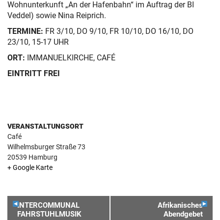
Wohnunterkunft „An der Hafenbahn“ im Auftrag der BI
Veddel) sowie Nina Reiprich.
TERMINE:
FR 3/10, DO 9/10, FR 10/10, DO 16/10, DO
23/10, 15-17 UHR
ORT:
IMMANUELKIRCHE, CAFÉ
EINTRITT FREI
VERANSTALTUNGSORT
Café
Wilhelmsburger Straße 73
20539
Hamburg
+ Google Karte
VERANSTALTUNGSNAVIGATION
INTERCOMMUNAL
Afrikanisches
FAHRSTUHLMUSIK
Abendgebet