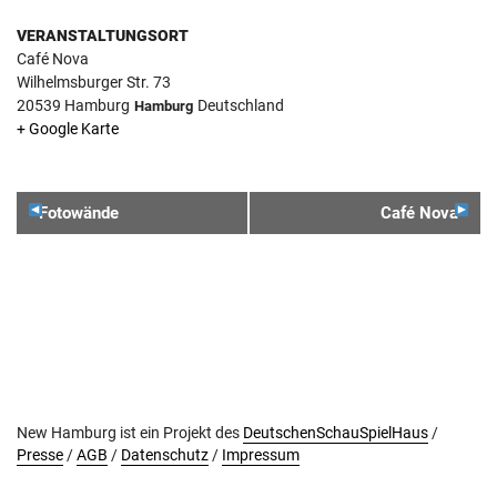
VERANSTALTUNGSORT
Café Nova
Wilhelmsburger Str. 73
20539
Hamburg
Deutschland
Hamburg
+ Google Karte
VERANSTALTUNGSNAVIGATION
Fotowände
Café Nova
New Hamburg ist ein Projekt des
DeutschenSchauSpielHaus
/
Presse
/
AGB
/
Datenschutz
/
Impressum