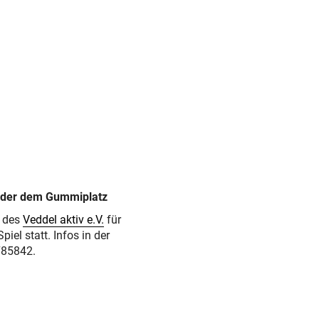
 oder dem Gummiplatz
s des
Veddel aktiv e.V.
für
iel statt. Infos in der
785842.