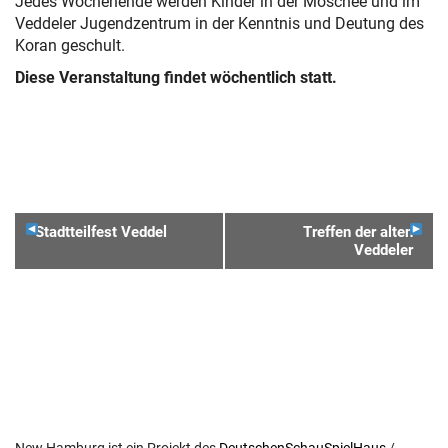
Jedes Wochenende werden Kinder in der Moschee und im
Veddeler Jugendzentrum in der Kenntnis und Deutung des
Koran geschult.
Diese Veranstaltung findet wöchentlich statt.
VERANSTALTUNGSNAVIGATION
Stadtteilfest Veddel
Treffen der alten
Veddeler