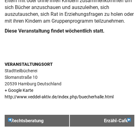
Eltern mit oder ohne ihren Kindern zusammenkommen um
sich Bücher anzuschauen und auszuleihen, sich
auszutauschen, sich Rat in Erziehungsfragen zu holen oder
mit ihren Kindern am Gruppenprogramm teilzunehmen.
Diese Veranstaltung findet wöchentlich statt.
VERANSTALTUNGSORT
Stadtteilbücherei
Slomanstraße 10
20539
Hamburg
Deutschland
+ Google Karte
http://www.veddel-aktiv.de/index.php/buecherhalle.html
VERANSTALTUNGSNAVIGATION
Rechtsberatung
Erzähl-Café