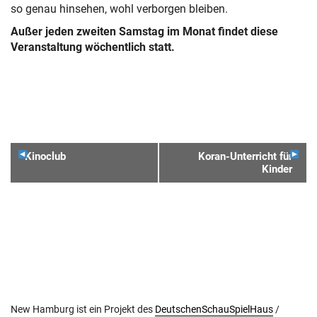
so genau hinsehen, wohl verborgen bleiben.
Außer jeden zweiten Samstag im Monat findet diese
Veranstaltung wöchentlich statt.
VERANSTALTUNGSNAVIGATION
Kinoclub
Koran-Unterricht für
Kinder
New Hamburg ist ein Projekt des
DeutschenSchauSpielHaus
/