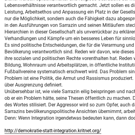
Lebensverhältnisse verantwortlich gemacht. Jetzt sollen es d
Leistung, Arbeitsethos und Anpassung ein Platz in der Gesells
nur die Möglichkeit, sondern auch die Fähigkeit dazu abgespr
in den Ausführungen von Sarrazin und seinen Mitläufern stec
Hierarchien in dieser Gesellschaft als unverrückbar zu erklären
Verhandlungen und Kämpfe um ein besseres Leben für sinnlos
Es sind politische Entscheidungen, die für die Verarmung un
Bevölkerung verantwortlich sind. Reden wir davon, wie dies
ihre sozialen und politischen Rechte vorenthalten hat. Reden
Bildung, Wohnraum und Arbeitsplätzen, in öffentliche Institu
Fußballvereine systematisch erschwert wird. Das Problem si
Problem ist eine Politik, die Armut und Rassismus produziert.
über Ausgrenzung definiert.
Unübersehbar ist, wie viele Sarrazin eilig beispringen und na
ob er ein Problem hätte, seine Thesen öffentlich zu machen. Di
des Wortes stilisiert. Der Aggressor wird so zum Opfer, auch d
Sarrazins bevölkerungspolitische Ansichten übernimmt, arbeit
Denn: Wenn Integration irgendetwas bedeuten kann, dann doch 
http://demokratie-statt-integration.kritnet.org/