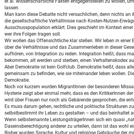
et al. wissenschaftliche Fakten entgegenstellen zu wollen, u
lassen.
Man kann diese Debatte nicht versachlichen, denn nichts an ihr
die gesellschaftliche Verhältnisse nach Kosten-Nutzen-Erwä
Ausschusspopulation erklärt. Dies geschieht im Kontext einer g
wer ihre Folgen tragen soll.
Wir wollen das Offensichtliche klar stellen. Wir leben in ein
über die Verhältnisse und das Zusammenleben in dieser Gese
aufhören, von Integration zu reden. Integration heißt, dass m
bekommen, alt werden und sterben, einen Verhaltenskodex auf
Aber Demokratie ist kein Golfclub. Demokratie heißt, dass al
gemeinsam zu befinden, wie sie miteinander leben wollen. Die 
Demokratie.
Noch vor kurzem wurden MigrantInnen der besonderen Missach
Hysterie zeigt aber einmal mehr, dass es den KritikerInnen de
wird über Frauen nur noch als Gebärende gesprochen, die en
Es muss darum gehen, rechtliche und politische Strukturen zu
selbstbestimmt ihr Leben zu gestalten – und das beinhaltet a
Wenn selbsternannte LeistungsträgerInnen sich ein quasi „nat
Daseinsberechtigung anderer zu urteilen, dann ist das wohl 
Bisher wurden Sprache, Kultur und religiöse Gebräuche der m