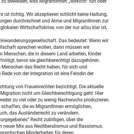
m zu beweisen, was MigrantInnen „wirklich“ tun oder
 ist richtig. Wir akzeptieren schlicht keine Haltung,
gungen durchrechnet und Arme und MigrantInnen zur
lobalen Wirtschaftskrise, von der nur allzu klar ist,
er Einwanderungsgesellschaft. Das bedeutet: Wenn wir
llschaft sprechen wollen, dann müssen wir
an Menschen, die in diesem Land arbeiten, Kinder
nötigt, bevor sie gleichberechtigt dazugehören.
le Menschen das Recht haben, für sich und
Rede von der Integration ist eine Feindin der
tung von Frauenrechten bezichtigt. Die aktuelle
r Migration nicht um Gleichberechtigung geht: Hier
tweder zu viel oder zu wenig Nachwuchs produzieren.
 schaffen, die es MigrantInnen ermöglichen,
uch, das Ausländerrecht zu verändern.
urgegebenes“ Recht zubilligen, über die
ein neuer Mix aus Neoliberalismus und Rassismus.
igrantischen Minderheiten für deren